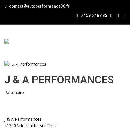
contact@autoperformance30.fr
J & A PERFORMANCES
07 59 67 87 85
ACCUEIL
REPROGRAMMATION
NOS SERVICES
DEVENEZ PARTENAIRE
NOUS CONTACTER
J & A PERFORMANCES
Partenaire
J & A Performances
41200 Villefranche-sur-Cher