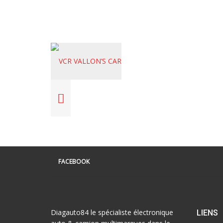
FACEBOOK
Diagauto84 le spécialiste électronique
LIENS