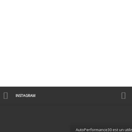
INSTAGRAM
AutoPerformance30 est un utili