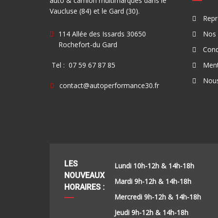
auto & camion multimarques dans le
Vaucluse (84) et le Gard (30).
Repr
114 Allée des Issards 30650
Nos 
Rochefort-du Gard
Condi
Tel : 07 59 67 87 85
Ment
Nous
contact@autoperformance30.fr
LES
Lundi 10h-12h & 14h-18h
NOUVEAUX
Mardi 9h-12h & 14h-18h
HORAIRES :
Mercredi 9h-12h & 14h-18h
Jeudi 9h-12h & 14h-18h