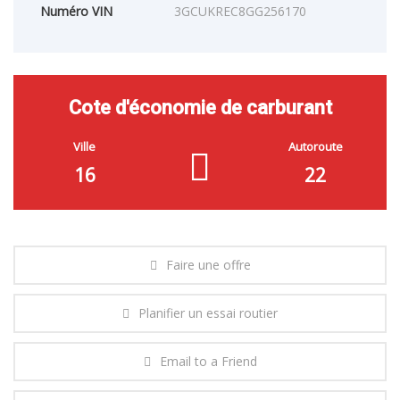
Numéro VIN
3GCUKREC8GG256170
Cote d'économie de carburant
Ville
Autoroute
16
22
Faire une offre
Planifier un essai routier
Email to a Friend