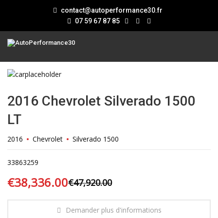
contact@autoperformance30.fr
07 59 67 87 85
2016 Chevrolet Silverado 1500
LT
2016
Chevrolet
Silverado 1500
33863259
€38,336.00
€47,920.00
Demander plus d'informations