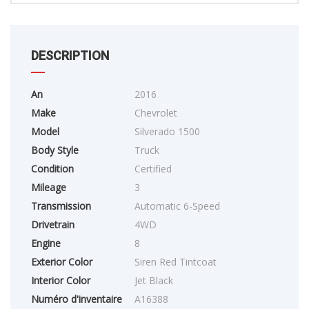
DESCRIPTION
An
2016
Make
Chevrolet
Model
Silverado 1500
Body Style
Truck
Condition
Certified
Mileage
3
Transmission
Automatic 6-Speed
Drivetrain
4WD
Engine
8
Exterior Color
Siren Red Tintcoat
Interior Color
Jet Black
Numéro d'inventaire
A16388