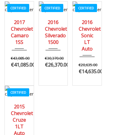
CERTIFIED
CERTIFIED
CERTIFIED
2017
2016
2016
2017
2016
2016
Z0481
Autom...
Autom...
Chevrolet
Chevrolet
Chevrolet
3
3
3
Camaro
Silverado
Sonic
1SS
1500
LT
Auto
€43,085.00
€30,370.00
€41,085.00
€26,370.00
€20,635.00
€14,635.00
CERTIFIED
2015
2015
Autom...
Chevrolet
20662
Cruze
1LT
Auto