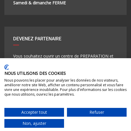
Samedi & dimanche FERME
DEVENEZ PARTENAIRE
Vous souhaitez ouvrir un centre de PREPARATION et
REPROGRAMMATION MOTEUR, renseignements au
07 59 67 87 85.
NOUS UTILISONS DES COOKIES
Nous pouvons les placer pour analyser les données de nos visiteurs,
Lire Plus
améliorer notre site Web, afficher un contenu personnalisé et vous faire
vivre une expérience inoubliable. Pour plus d'informations sur les cookies
que nous utilisons, ouvrez les paramètres.
Accepter tout
Refuser
©Droits d'auteur 2026
AutoPerformance30
By Jean-Luc
Non, ajuster
Nous contacter
Conditions générales de vente